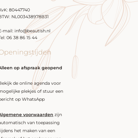
KvK: 80447740
BTW: NL003438978B31
E-mail: info@beautish.nl
Tel: 06 38 86 15 44
Openingstijden
Alleen op afspraak geopend
Bekijk de online agenda voor
mogelijke plekjes of stuur een
bericht op WhatsApp
Algemene voorwaarden
zijn
automatisch van toepassing
tijdens het maken van een