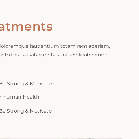
eatments
m doloremque laudantium totam rem aperiam,
tecto beatae vitae dicta sunt explicabo enim
Be Strong & Motivate
or Human Health
Be Strong & Motivate