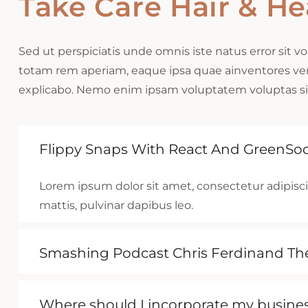
Take Care Hair & He
Sed ut perspiciatis unde omnis iste natus error si
totam rem aperiam, eaque ipsa quae ainventores verit
explicabo. Nemo enim ipsam voluptatem voluptas sit 
Flippy Snaps With React And GreenSo
Lorem ipsum dolor sit amet, consectetur adipiscing
mattis, pulvinar dapibus leo.
Smashing Podcast Chris Ferdinand T
Where should I incorporate my busine