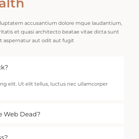
alth
t voluptatem accusantium dolore mque laudantium,
atis et quasi architecto beatae vitae dicta sunt
aspernatur aut odit aut fugit
ck?
 elit. Ut elit tellus, luctus nec ullamcorper
he Web Dead?
ss?